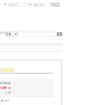
ID :
PW :
좋은거 1…
 UFO …
 실적 보…
 안되는…
역 구입 …
95738116
원
점
도통구미