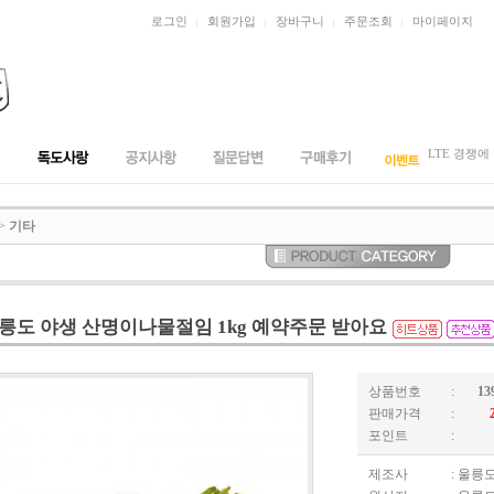
로그인
회원가입
장바구니
주문조회
마이페이지
|
|
|
|
미역 제일 
성남서 유백색
LTE 경쟁에
카드결재가
산모용 미
>
기타
릉도 야생 산명이나물절임 1kg 예약주문 받아요
상품번호
:
13
판매가격
:
포인트
:
제조사
: 울릉